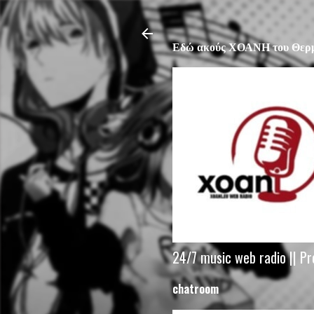
Εδώ ακούς ΧΟΑΝΗ του Θερμ
24/7 music web radio || Pr
chatroom