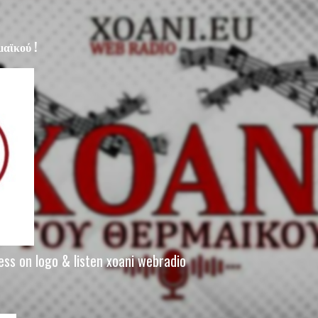
Μετάβαση στο κύριο περιεχόμενο
αϊκού !
ess on logo & listen xoani webradio