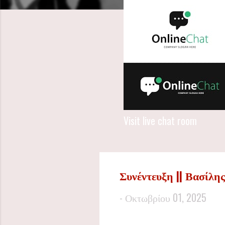
Visit live chat room
Συνέντευξη || Βασίλη
-
Οκτωβρίου 01, 2025