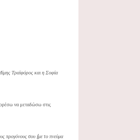
 Μίμης Τραϊφόρος και η Σοφία
μπορέσω να μεταδώσω στις
ους προγόνους σου (με το πνεύμα