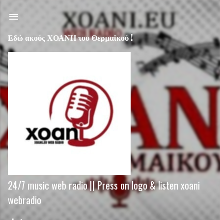
Μετάβαση στο κύριο περιεχόμενο
Εδώ ακούς ΧΟΑΝΗ του Θερμαϊκού !
24/7 music web radio || Press on logo & listen xoani
webradio