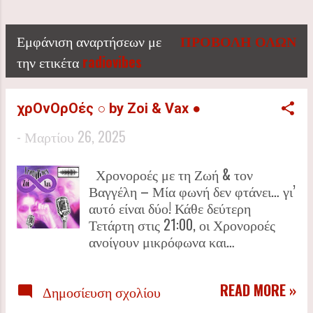
🎶 Η ΧΟΑΝΗ ΤΟΥ ΘΕΡΜΑΪΚΟΎ ΕΊΝΑΙ ΤΟ ΑΠΌΛΥΤΟ
ΜΟΥΣΙΚΌ BLOG & ΔΙΑΔΙΚΤΥΑΚΌ ΡΑΔΙΌΦΩΝΟ! 🔥
Εμφάνιση αναρτήσεων με
ΠΡΟΒΟΛΉ ΌΛΩΝ
24/7 ΜΟΥΣΙΚΉ ΧΩΡΊΣ ΔΙΑΚΟΠΉ! 🎙️ LIVE ΕΚΠΟΜΠΈΣ
Α
την ετικέτα
radiovibes
ΑΠΌ ΡΑΔΙΟΦΩΝΙΚΟΎΣ ΠΑΡΑΓΩΓΟΎΣ ΚΑΘΗΜΕΡΙΝΆ!
🔊 PLAYLISTS, ΝΈΑ ΚΟΜΜΆΤΙΑ & ΣΥΝΕΝΤΕΎΞΕΙΣ ΜΕ
ν
ΤΟΥΣ ΑΓΑΠΗΜΈΝΟΥΣ ΣΟΥ ΚΑΛΛΙΤΈΧΝΕΣ. 📡
χρΟνΟρΟές ○ by Zoi & Vax ●
α
ΣΥΝΤΟΝΊΣΟΥ & ΖΉΣΕ ΤΗΝ ΕΜΠΕΙΡΊΑ!
-
Μαρτίου 26, 2025
ρ
Χρονοροές με τη Ζωή & τον
τ
Βαγγέλη – Μία φωνή δεν φτάνει… γι’
αυτό είναι δύο! Κάθε δεύτερη
ή
Τετάρτη στις 21:00, οι Χρονοροές
σ
ανοίγουν μικρόφωνα και…
λογομαχίες! Η Ζωή και ο Βαγγέλης
ε
σε ταξιδεύουν μέσα από ήχους,
READ MORE »
Δημοσίευση σχολίου
καλλιτέχνες, ιστορίες και νέα από
ι
τον μουσικό κόσμο, με χιούμορ,