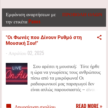
🎶 Η ΧΟΑΝΗ ΤΟΥ ΘΕΡΜΑΪΚΟΎ ΕΊΝΑΙ ΤΟ ΑΠΌΛΥΤΟ
ΜΟΥΣΙΚΌ BLOG & ΔΙΑΔΙΚΤΥΑΚΌ ΡΑΔΙΌΦΩΝΟ! 🔥
Εμφάνιση αναρτήσεων με
ΠΡΟΒΟΛΉ ΌΛΩΝ
24/7 ΜΟΥΣΙΚΉ ΧΩΡΊΣ ΔΙΑΚΟΠΉ! 🎙️ LIVE ΕΚΠΟΜΠΈΣ
Α
την ετικέτα
Panos
ΑΠΌ ΡΑΔΙΟΦΩΝΙΚΟΎΣ ΠΑΡΑΓΩΓΟΎΣ ΚΑΘΗΜΕΡΙΝΆ!
🔊 PLAYLISTS, ΝΈΑ ΚΟΜΜΆΤΙΑ & ΣΥΝΕΝΤΕΎΞΕΙΣ ΜΕ
ν
ΤΟΥΣ ΑΓΑΠΗΜΈΝΟΥΣ ΣΟΥ ΚΑΛΛΙΤΈΧΝΕΣ. 📡
"Οι Φωνές που Δίνουν Ρυθμό στη
α
ΣΥΝΤΟΝΊΣΟΥ & ΖΉΣΕ ΤΗΝ ΕΜΠΕΙΡΊΑ!
Μουσική Σου!"
ρ
-
Απριλίου 02, 2025
τ
Σου αρέσει η μουσική; Τότε ήρθε
η ώρα να γνωρίσεις τους ανθρώπους
ή
πίσω από τα μικρόφωνα! Οι
σ
ραδιοφωνικοί μας παραγωγοί δεν
είναι απλώς παρουσιαστές – είναι οι
ε
αφηγητές των ήχων, οι curators της
διάθεσής σου, αυτοί που γεμίζουν τις
ι
READ MORE »
Δημοσίευση σχολίου
μέρες και τις νύχτες σου με την