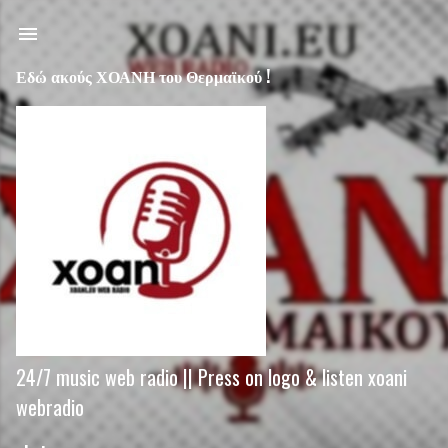
Μετάβαση στο κύριο περιεχόμενο
Εδώ ακούς ΧΟΑΝΗ του Θερμαϊκού !
24/7 music web radio || Press on logo & listen xoani
webradio